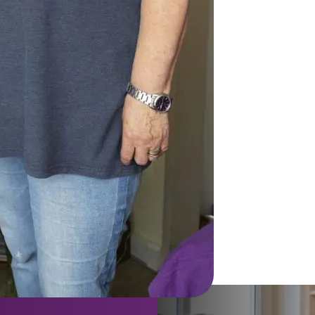
ulp Ina is zoveel
e ziet ook de mens.”
verhaal van
 Ritmeester