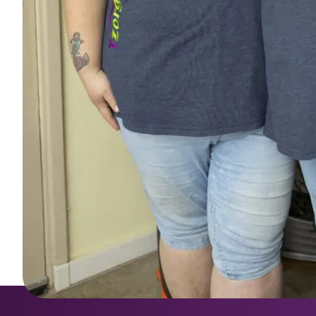
Gerelateerde verhalen
"Ik ben hartstikke trots als
iemand een klein stapje zet"
“Thuish
meer, z
Lees het 
Lees verhaal
mevrouw