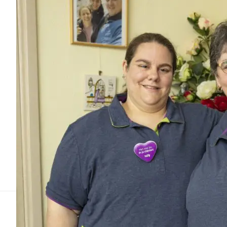
Wat voor Herma en Anouschka hun dagelijkse doen is, is v
elkaar, elkaar helpen. Zelfs in een klein gebaar kan zo ve
waarin we zo gemakkelijk langs elkaar heen leven.
Hoe de dames de toekomst zien? Over een paar jaar gaa
werkjaren te gaan. “Geen probleem. Ik blijf dit werk met pl
Terug naar overzicht