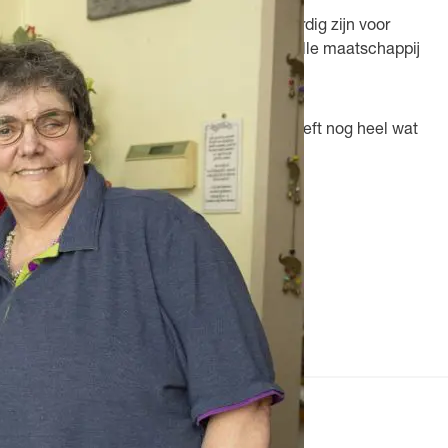
oor veel mensen niet vanzelfsprekend. Aardig zijn voor
el aandacht zitten. Goud waard, in onze snelle maatschappij
t Herma met pensioen, maar Anouschka heeft nog heel wat
ezier de rest van mijn leven doen!”