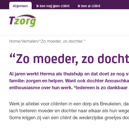
Algemeen
Ik ben nog geen cliënt
Ik ben al cliënt
Home
/
Verhalen
/
“Zo moeder, zo dochter.”
“Zo moeder, zo docht
Al jaren werkt Herma als thuishulp en dat doet ze nog st
familie: zorgen en helpen. Want ook dochter Anouschka
enthousiasme over hun werk. “Iedereen is zo dankbaar 
Werk je allebei voor cliënten in een dorp als Breukelen, 
lach toeteren moeder en dochter naar elkaar als hun wege
Soms krijgen zij van een cliënt de wederzijdse groetjes do