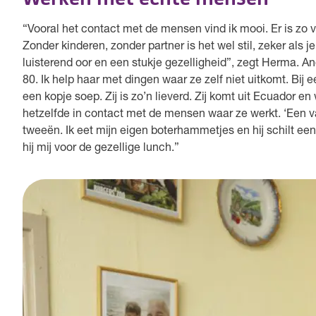
“Vooral het contact met de mensen vind ik mooi. Er is 
Zonder kinderen, zonder partner is het wel stil, zeker als j
luisterend oor en een stukje gezelligheid”, zegt Herma. A
80. Ik help haar met dingen waar ze zelf niet uitkomt. Bij 
een kopje soep. Zij is zo’n lieverd. Zij komt uit Ecuador 
hetzelfde in contact met de mensen waar ze werkt. ‘Een va
tweeën. Ik eet mijn eigen boterhammetjes en hij schilt een
hij mij voor de gezellige lunch.”
Omgaan met lastige situaties
Herma: “Natuurlijk hebben we ook weleens te maken met la
hoe de ander het ziet en hoe je daar het beste mee om kun
kunnen hebben, dat scheelt. Gelukkig zijn lastige situatie