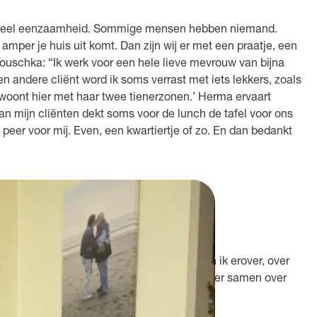
zo veel eenzaamheid. Sommige mensen hebben niemand.
e amper je huis uit komt. Dan zijn wij er met een praatje, een
nouschka: “Ik werk voor een hele lieve mevrouw van bijna
een andere cliënt word ik soms verrast met iets lekkers, zoals
en woont hier met haar twee tienerzonen.’ Herma ervaart
n mijn cliënten dekt soms voor de lunch de tafel voor ons
 peer voor mij. Even, een kwartiertje of zo. En dan bedankt
stige situaties. Dan praten Anouschka en ik erover, over
t gaan. Zo helpen we elkaar. Alleen al het er samen over
s zeldzaam.”