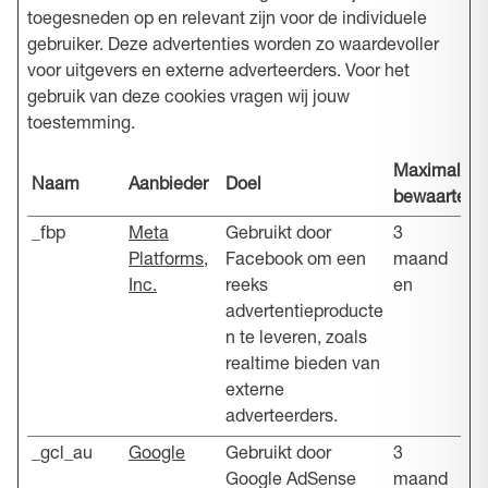
toegesneden op en relevant zijn voor de individuele
gebruiker. Deze advertenties worden zo waardevoller
voor uitgevers en externe adverteerders. Voor het
gebruik van deze cookies vragen wij jouw
toestemming.
Maximale
Naam
Aanbieder
Doel
bewaartermi
_fbp
Meta
Gebruikt door
3
Platforms,
Facebook om een
maand
Inc.
reeks
en
advertentieproducte
n te leveren, zoals
realtime bieden van
externe
adverteerders.
_gcl_au
Google
Gebruikt door
3
Google AdSense
maand