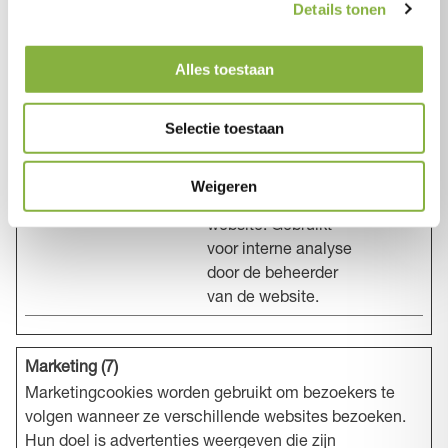
op de website is
Details tonen
doorgebracht en
welke pagina's zijn
Alles toestaan
gelezen.
_hjTLDTest
Hotjar
Registreert
Sessie
Selectie toestaan
statistische
gegevens over het
gedrag van
Weigeren
bezoekers aan de
website. Gebruikt
voor interne analyse
door de beheerder
van de website.
Marketing (7)
Marketingcookies worden gebruikt om bezoekers te
volgen wanneer ze verschillende websites bezoeken.
Hun doel is advertenties weergeven die zijn