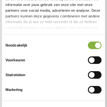
_hjSession
Hotjar
Verzamelt
1 dag
informatie over jouw gebruik van onze site met onze
_#
statistieken over de
partners voor social media, adverteren en analyse. Deze
bezoeken van de
partners kunnen deze gegevens combineren met andere
gebruiker aan de
informatie die jij aan ze hebt verstrekt of die ze hebben
website, zoals het
verzameld op basis van jouw gebruik van hun services.
aantal bezoeken, de
gemiddelde tijd die
Toestemmingsselectie
op de website is
Noodzakelijk
doorgebracht en
welke pagina's zijn
gelezen.
Voorkeuren
_hjSession
Hotjar
Verzamelt
1 jaar
User_#
statistieken over de
Statistieken
bezoeken van de
gebruiker aan de
Marketing
website, zoals het
aantal bezoeken, de
gemiddelde tijd die