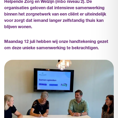
Helpende Zorg en Welzijn (mbo niveau 2). De
organisaties geloven dat intensieve samenwerking
binnen het zorgnetwerk van een cliënt er uiteindelijk
voor zorgt dat iemand langer zelfstandig thuis kan
blijven wonen.
Maandag 12 juli hebben wij onze handtekening gezet
om deze unieke samenwerking te bekrachtigen.
Thuishulpen grote rol in
signaleren
Marianne de Winter, algemeen directeur van Tzorg: “Onze
thuishulpen hebben een grote rol in het signaleren van
veranderingen bij cliënten, omdat zij wekelijks bij hen
achter de voordeur komen. Door de thuishulpen op te