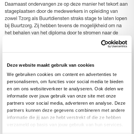
Daarnaast ondervangen ze op deze manier het tekort aan
stageplaatsen door de medewerkers in opleiding van
zowel Tzorg als Buurtdiensten straks stage te laten lopen
bij Buurtzorg. Zij hebben tevens de mogelijkheid om na
het behalen van het diploma door te stromen naar de
functie van Helpende Plus of Verzorgende IG.
Uitgaan van wat de
Deze website maakt gebruik van cookies
medewerker al kan
We gebruiken cookies om content en advertenties te
personaliseren, om functies voor social media te bieden
Marc van Harten, eigenaar van Educared: “In onze
en om ons websiteverkeer te analyseren. Ook delen we
opleiding Helpende Zorg en Welzijn komen we vaak
informatie over jouw gebruik van onze site met onze
studenten tegen die in het verleden niet de kans of
partners voor social media, adverteren en analyse. Deze
mogelijkheden hebben gehad om een opleiding te volgen,
partners kunnen deze gegevens combineren met andere
maar wel veel (levens)ervaring hebben opgedaan. Zij zijn
informatie die jij aan ze hebt verstrekt of die ze hebben
daarom heel enthousiast om voor het eerst in hun leven
verzameld op basis van jouw gebruik van hun services.
een opleiding te volgen.”