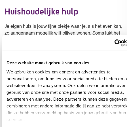
Huishoudelijke hulp
Je eigen huis is jouw fijne plekje waar je, als het even kan,
zo aangenaam mogelijk wilt blijven wonen. Soms lukt het
misschien niet meer om alle taken van het huishouden
zelf te doen. Dan is het belangrijk dat je de juiste hulp
krijgt. Tzorg helpt je graag met hulp bij het huishouden.
Deze website maakt gebruik van cookies
Individuele begeleiding
We gebruiken cookies om content en advertenties te
personaliseren, om functies voor social media te bieden en 
websiteverkeer te analyseren. Ook delen we informatie over
Zelfredzaamheid is van onschatbare waarde. Het liefst
gebruik van onze site met onze partners voor social media,
blijf je zo lang mogelijk zelf de regie houden over
adverteren en analyse. Deze partners kunnen deze gegeven
alledaagse dingen, zoals het regelen van administratie,
combineren met andere informatie die jij aan ze hebt verstrek
het plannen van een prettige dagindeling of het
die ze hebben verzameld op basis van jouw gebruik van hun
opbouwen van sociale contacten. Toch heb je soms
services.
(even) extra ondersteuning nodig. Tzorg staat klaar om je
te helpen met individuele begeleiding die jij nodig hebt,