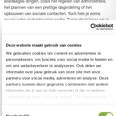
alledaagse dingen, zoals het regelen van administratie,
het plannen van een prettige dagindeling of het
opbouwen van sociale contacten. Toch heb je soms
(even) extra ondersteuning nodig. Tzorg staat klaar om je
te helpen met individuele begeleiding die jij nodig hebt,
zodat je grip krijgt op jouw dagelijkse leven.
Wmo aanvragen in Meppel
Deze website maakt gebruik van cookies
We gebruiken cookies om content en advertenties te
personaliseren, om functies voor social media te bieden en
Als zorgspecialist kijken we samen naar wat je zelf nog
om ons websiteverkeer te analyseren. Ook delen we
kunt en waar we bij kunnen helpen. Samen zorgen we
informatie over jouw gebruik van onze site met onze
ervoor dat jij aangenaam thuis kunt blijven wonen. Met
partners voor social media, adverteren en analyse. Deze
vakkundige en betrokken thuishulpen en begeleiders uit
partners kunnen deze gegevens combineren met andere
Meppel bieden we je net dat beetje meer. Een gezellig
informatie die jij aan ze hebt verstrekt of die ze hebben
praatje, een luisterend oor en een opgeruimd huis. Tzorg
verzameld op basis van jouw gebruik van hun services.
is altijd dichtbij.
Toestemmingsselectie
Noodzakelijk