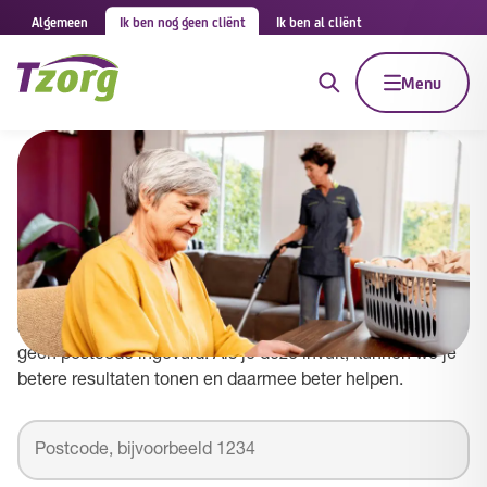
Algemeen
Ik ben nog geen cliënt
Ik ben al cliënt
Menu
Tzorg in Meppel
Vul je postcode in om betere resultaten te
zien
Je zoekt naar Tzorg in gemeente Meppel maar hebt nog
geen postcode ingevuld. Als je deze invult, kunnen we je
betere resultaten tonen en daarmee beter helpen.