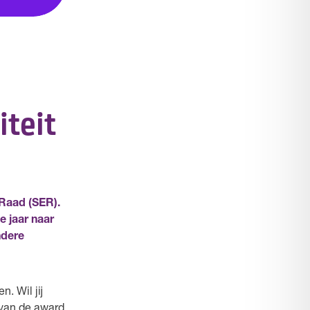
iteit
 Raad (SER).
e jaar naar
ndere
n. Wil jij
r van de award