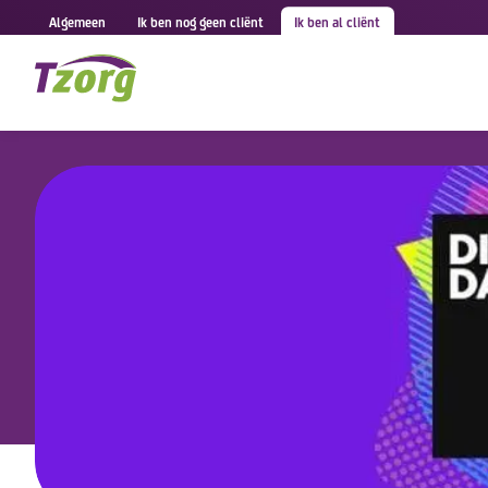
Algemeen
Ik ben nog geen cliënt
Ik ben al cliënt