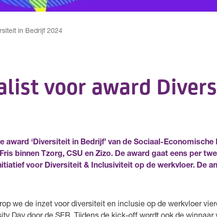
siteit in Bedrijf 2024
alist voor award Divers
 de award ‘Diversiteit in Bedrijf’ van de Sociaal-Economische
l Fris binnen Tzorg, CSU en Zizo. De award gaat eens per twe
iatief voor Diversiteit & Inclusiviteit op de werkvloer. De a
op we de inzet voor diversiteit en inclusie op de werkvloer viere
rsity Day door de SER. Tijdens de kick-off wordt ook de winnaa