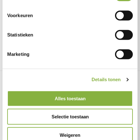
Voorkeuren
Statistieken
Terug naar overzicht
Marketing
Details tonen
Gerelateerd nieuws
Alles toestaan
15 december 2025
Selectie toestaan
Total Care - Omzien door vooruit te
kijken
Weigeren