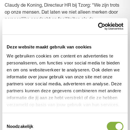
Claudy de Koning, Directeur HR bij Tzorg: “We zijn trots
op onze mensen. Dat laten we niet alleen merken door
persoonlijke aandacht en faciliteiten als de
WerkUrenBerekenaar, maar ook met
leiderschapsprogramma’s voor leidinggevenden. Samen
zorgen we ervoor dat onze medewerkers aangenaam
Deze website maakt gebruik van cookies
kunnen werken, zij zorgen voor een aangenaam thuis voor
onze cliënten. De erkenning van Top Employer is een
We gebruiken cookies om content en advertenties te
mooie kroon op het werk.”
personaliseren, om functies voor social media te bieden
en om ons websiteverkeer te analyseren. Ook delen we
informatie over jouw gebruik van onze site met onze
partners voor social media, adverteren en analyse. Deze
partners kunnen deze gegevens combineren met andere
Tzorg maakt deel uit van
Total Care
, samen met
informatie die jij aan ze hebt verstrekt of die ze hebben
zusterbedrijven
CSU
en
Zizo
. Ook zij én Total
verzameld op basis van jouw gebruik van hun services.
Care zijn uitgeroepen tot Top Employer 2026.
Een mooie erkenning van onze gezamenlijke
inzet voor goed werkgeverschap en
Toestemmingsselectie
Noodzakelijk
medewerkerswelzijn.