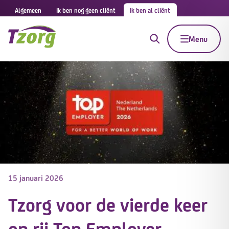
Algemeen
Ik ben nog geen cliënt
Ik ben al cliënt
Menu
15 januari 2026
Tzorg voor de vierde keer
op rij Top Employer