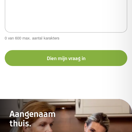
0 van 600 max. aantal karakters
Dien mijn vraag in
Aangenaam
thuis.