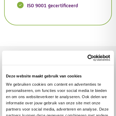
ISO 9001 gecertificeerd
Wil jij individuele begeleiding?
Dit zijn de stappen.
Deze website maakt gebruik van cookies
We gebruiken cookies om content en advertenties te
Kies de hulp die je nodig hebt
personaliseren, om functies voor social media te bieden
en om ons websiteverkeer te analyseren. Ook delen we
Wil je graag individuele begeleiding? Maar weet
informatie over jouw gebruik van onze site met onze
je nog niet welke hulp bij jou past?
partners voor social media, adverteren en analyse. Deze
partners kunnen deze gegevens combineren met andere