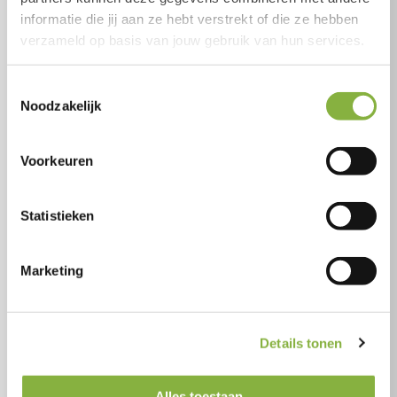
Bekijk wat Tzorg voor jou kan doen
informatie die jij aan ze hebt verstrekt of die ze hebben
verzameld op basis van jouw gebruik van hun services.
Bereken jouw Wmo-indicatie
Toestemmingsselectie
Kom er achter of je in aanmerking komt voor de
Noodzakelijk
hulp die je wenst.
Voorkeuren
Check
Statistieken
Ga naar het Wmo-loket
Marketing
Om je aan te melden heb je een indicatie nodig
op basis van de Wet maatschappelijke
ondersteuning (Wmo). Via jouw gemeente vraag
Details tonen
je de gewenste hulp aan bij het Wmo-loket.
Alles toestaan