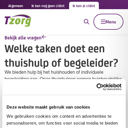
Algemeen
Ik ben nog geen cliënt
Ik ben al cliënt
Menu
Bekijk alle vragen
Welke taken doet een
thuishulp of begeleider?
We bieden hulp bij het huishouden of individuele
begeleiding aan. Onze thuishulpen nemen huishoudelijke
taken over, zoals schoonmaken. Begeleiders helpen bij
dagelijkse taken zoals de administratie of jouw
dagstructuur.
Deze website maakt gebruik van cookies
Jouw hulp is afhankelijk van jouw indicatie. Onze
We gebruiken cookies om content en advertenties te
medewerkers mogen alleen taken doen die in jouw
personaliseren, om functies voor social media te bieden
ondersteuningsplan staan.