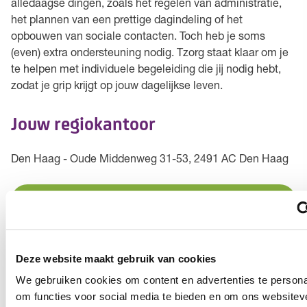
alledaagse dingen, zoals het regelen van administratie,
het plannen van een prettige dagindeling of het
opbouwen van sociale contacten. Toch heb je soms
(even) extra ondersteuning nodig. Tzorg staat klaar om je
te helpen met individuele begeleiding die jij nodig hebt,
zodat je grip krijgt op jouw dagelijkse leven.
Jouw regiokantoor
Den Haag - Oude Middenweg 31-53, 2491 AC Den Haag
Open in Google Maps
Hiervoor bel je naar het planbureau
Deze website maakt gebruik van cookies
We gebruiken cookies om content en advertenties te persona
Zorgmoment wijzigen
om functies voor social media te bieden en om ons websitev