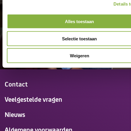
Details 
thuis.
Alles toestaan
Selectie toestaan
Weigeren
Contact
Veelgestelde vragen
Nieuws
Algemene voorwaarden