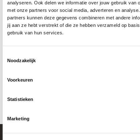
analyseren. Ook delen we informatie over jouw gebruik van o
Planbureau
met onze partners voor social media, adverteren en analyse
070-2055885
partners kunnen deze gegevens combineren met andere info
jij aan ze hebt verstrekt of die ze hebben verzameld op basi
gebruik van hun services.
Hiervoor mail je naar de zorgcoördinator
Toestemmingsselectie
Vragen over mijn zorg
Noodzakelijk
Mail
Voorkeuren
regiohaaglanden@tzorg.nl
Statistieken
Marketing
Aangenaam