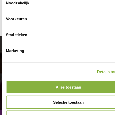
Noodzakelijk
bloemendaal@tzorg.nl
Voorkeuren
Statistieken
Aangenaam
Marketing
thuis.
Details t
Alles toestaan
Selectie toestaan