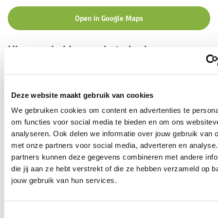
Open in Google Maps
Hiervoor bel je naar het planbureau
Zorgmoment wijzigen
Deze website maakt gebruik van cookies
Planbureau
We gebruiken cookies om content en advertenties te persona
020-6602006
om functies voor social media te bieden en om ons websitev
analyseren. Ook delen we informatie over jouw gebruik van o
met onze partners voor social media, adverteren en analyse
Hiervoor mail je naar de zorgcoördinator
partners kunnen deze gegevens combineren met andere info
die jij aan ze hebt verstrekt of die ze hebben verzameld op b
jouw gebruik van hun services.
Vragen over mijn zorg
Toestemmingsselectie
Mail