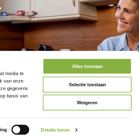
.
Alles toestaan
al media te
ik van onze
Selectie toestaan
deze gegevens
 op basis van
Weigeren
ing
Details tonen