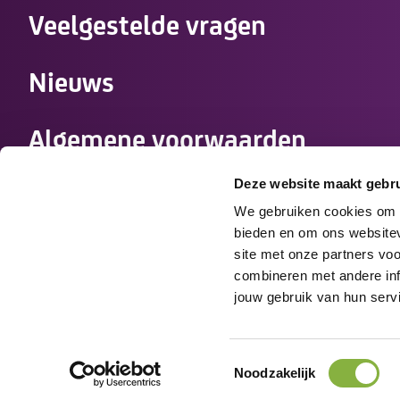
Veelgestelde vragen
Nieuws
Algemene voorwaarden
zorgovereenkomst
Deze website maakt gebru
We gebruiken cookies om c
Werken bij Tzorg
bieden en om ons websitev
site met onze partners vo
combineren met andere info
Medewerkers
jouw gebruik van hun serv
Disclaimer
Cookies
Privacy
Toestemmingsselectie
Noodzakelijk