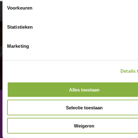
Voorkeuren
Aangenaam
thuis.
Statistieken
Marketing
Details
Alles toestaan
Contact
Selectie toestaan
Veelgestelde vragen
Weigeren
Nieuws