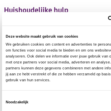
Huishoudelijke hulp
Je eigen huis is jouw fijne plekje waar je, als het even kan,
zo aangenaam mogelijk wilt blijven wonen. Soms lukt het
misschien niet meer om alle taken van het huishouden
Deze website maakt gebruik van cookies
zelf te doen. Dan is het belangrijk dat je de juiste hulp
We gebruiken cookies om content en advertenties te persona
krijgt. Tzorg helpt je graag met hulp bij het huishouden.
om functies voor social media te bieden en om ons websitev
analyseren. Ook delen we informatie over jouw gebruik van o
Hiervoor bel je naar
Hiervoor mail je
met onze partners voor social media, adverteren en analyse
het planbureau
naar de
partners kunnen deze gegevens combineren met andere info
zorgcoördinator
jij aan ze hebt verstrekt of die ze hebben verzameld op basi
gebruik van hun services.
Zorgmoment wijzigen
Vragen over mijn zorg
Toestemmingsselectie
Noodzakelijk