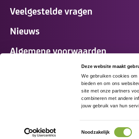
Veelgestelde vragen
Nieuws
Algemene voorwaarden
zorgovereenkomst
Deze website maakt gebru
We gebruiken cookies om c
Werken bij Tzorg
bieden en om ons websitev
site met onze partners vo
combineren met andere info
Medewerkers
jouw gebruik van hun serv
Disclaimer
Cookies
Privacy
Toestemmingsselectie
Noodzakelijk