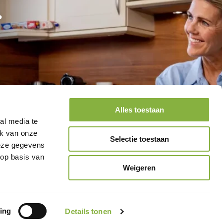
.
Alles toestaan
al media te
ik van onze
Selectie toestaan
deze gegevens
 op basis van
Weigeren
ing
Details tonen