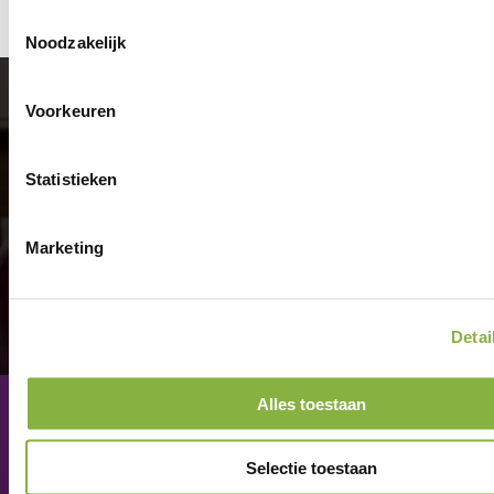
Toestemmingsselectie
Noodzakelijk
Aangenaam
Voorkeuren
thuis.
Statistieken
Marketing
Detai
Alles toestaan
Contact
Selectie toestaan
Veelgestelde vragen