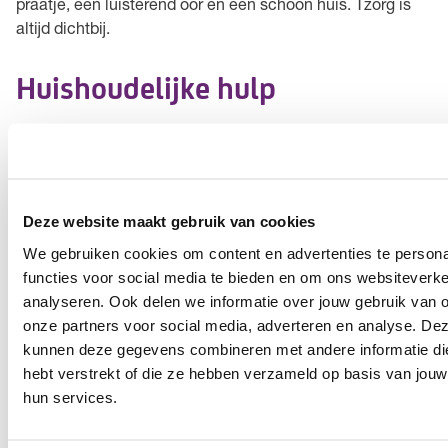
praatje, een luisterend oor en een schoon huis. Tzorg is
altijd dichtbij.
Huishoudelijke hulp
Je eigen huis is jouw fijne plekje waar je, als het even kan,
zo aangenaam mogelijk wilt blijven wonen. Soms lukt het
misschien niet meer om alle taken van het huishouden
zelf te doen. Dan is het belangrijk dat je de juiste hulp
Deze website maakt gebruik van cookies
krijgt. Tzorg helpt je graag met hulp bij het huishouden.
We gebruiken cookies om content en advertenties te persona
functies voor social media te bieden en om ons websiteverke
Hiervoor bel je naar
Hiervoor mail je
analyseren. Ook delen we informatie over jouw gebruik van 
het planbureau
naar de
onze partners voor social media, adverteren en analyse. De
zorgcoördinator
kunnen deze gegevens combineren met andere informatie die 
Zorgmoment wijzigen
hebt verstrekt of die ze hebben verzameld op basis van jouw
hun services.
Vragen over mijn zorg