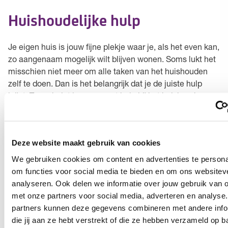
Huishoudelijke hulp
Je eigen huis is jouw fijne plekje waar je, als het even kan,
zo aangenaam mogelijk wilt blijven wonen. Soms lukt het
misschien niet meer om alle taken van het huishouden
zelf te doen. Dan is het belangrijk dat je de juiste hulp
krijgt. Tzorg helpt je graag met hulp bij het huishouden.
Individuele begeleiding
Deze website maakt gebruik van cookies
Zelfredzaamheid is van onschatbare waarde. Het liefst
We gebruiken cookies om content en advertenties te persona
blijf je zo lang mogelijk zelf de regie houden over
om functies voor social media te bieden en om ons websitev
alledaagse dingen, zoals het regelen van administratie,
analyseren. Ook delen we informatie over jouw gebruik van o
het plannen van een prettige dagindeling of het
met onze partners voor social media, adverteren en analyse
opbouwen van sociale contacten. Toch heb je soms
partners kunnen deze gegevens combineren met andere info
(even) extra ondersteuning nodig. Tzorg staat klaar om je
die jij aan ze hebt verstrekt of die ze hebben verzameld op b
te helpen met individuele begeleiding die jij nodig hebt,