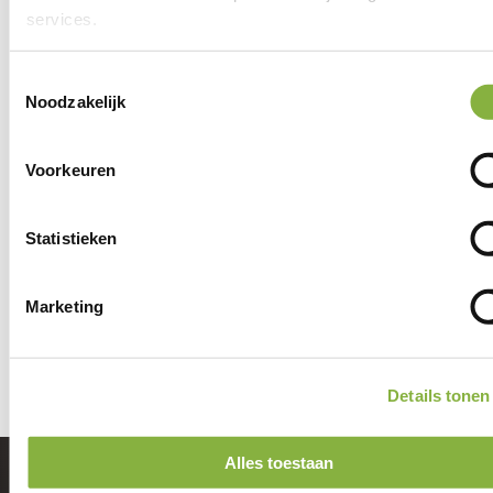
services.
Planbureau
053-3034244
Toestemmingsselectie
Noodzakelijk
Hiervoor mail je naar de zorgcoördinator
Voorkeuren
Vragen over mijn zorg
Statistieken
Mail
veluwesalland@tzorg.nl
Marketing
Details tonen
Alles toestaan
Aangenaam