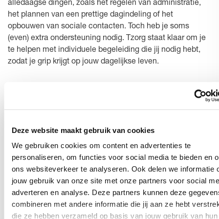
alledaagse dingen, zoals het regelen van administratie,
het plannen van een prettige dagindeling of het
opbouwen van sociale contacten. Toch heb je soms
(even) extra ondersteuning nodig. Tzorg staat klaar om je
te helpen met individuele begeleiding die jij nodig hebt,
zodat je grip krijgt op jouw dagelijkse leven.
Jouw regiokantoor
Enschede - Neptunusstraat 15, 7521 WC Enschede
Deze website maakt gebruik van cookies
Open in Google Maps
We gebruiken cookies om content en advertenties te
personaliseren, om functies voor social media te bieden en 
ons websiteverkeer te analyseren. Ook delen we informatie 
Hiervoor bel je naar het planbureau
jouw gebruik van onze site met onze partners voor social me
adverteren en analyse. Deze partners kunnen deze gegeven
Zorgmoment wijzigen
combineren met andere informatie die jij aan ze hebt verstrek
die ze hebben verzameld op basis van jouw gebruik van hun