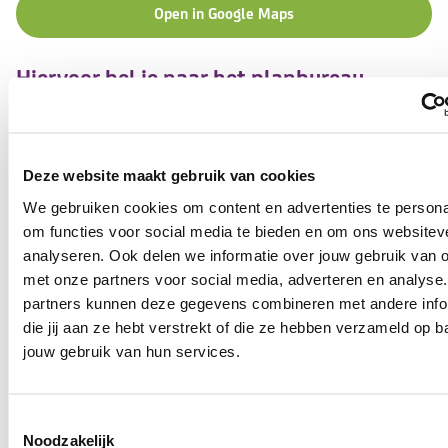
Open in Google Maps
Hiervoor bel je naar het planbureau
Zorgmoment wijzigen
Deze website maakt gebruik van cookies
Planbureau
We gebruiken cookies om content en advertenties te persona
070-2055885
om functies voor social media te bieden en om ons websitev
analyseren. Ook delen we informatie over jouw gebruik van o
met onze partners voor social media, adverteren en analyse
Hiervoor mail je naar de zorgcoördinator
partners kunnen deze gegevens combineren met andere info
die jij aan ze hebt verstrekt of die ze hebben verzameld op b
Vragen over mijn zorg
jouw gebruik van hun services.
Mail
Toestemmingsselectie
Noodzakelijk
regiohaaglanden2@tzorg.nl