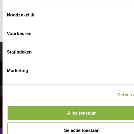
regioachterhoek@tzorg.nl
Toestemmingsselectie
Noodzakelijk
Voorkeuren
Statistieken
Aangenaam
thuis.
Marketing
Details
Alles toestaan
Selectie toestaan