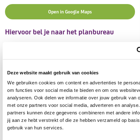
Open in Google Maps
Hiervoor bel je naar het planbureau
Zorgmoment wijzigen
Planbureau
Deze website maakt gebruik van cookies
088-0025503
We gebruiken cookies om content en advertenties te persona
om functies voor social media te bieden en om ons websitev
analyseren. Ook delen we informatie over jouw gebruik van o
Hiervoor mail je naar de zorgcoördinator
met onze partners voor social media, adverteren en analyse
partners kunnen deze gegevens combineren met andere info
Vragen over mijn zorg
jij aan ze hebt verstrekt of die ze hebben verzameld op basi
gebruik van hun services.
Mail