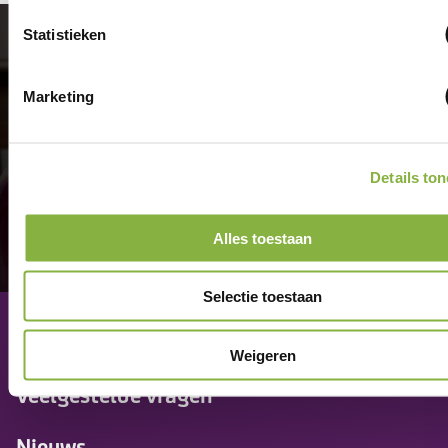
Statistieken
Aangenaam
thuis.
Marketing
Details to
Alles toestaan
Selectie toestaan
Contact
Weigeren
Veelgestelde vragen
Nieuws