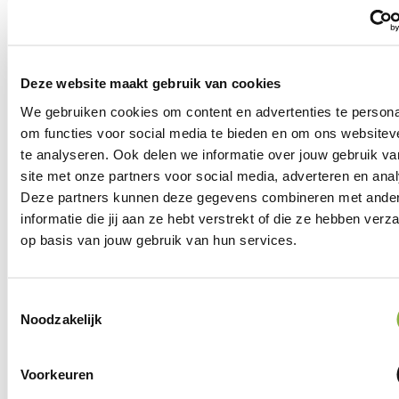
Huishoudelijke hulp
Deze website maakt gebruik van cookies
Je eigen huis is jouw fijne plekje waar je, als het even kan,
zo aangenaam mogelijk wilt blijven wonen. Soms lukt het
We gebruiken cookies om content en advertenties te persona
misschien niet meer om alle taken van het huishouden
om functies voor social media te bieden en om ons websitev
zelf te doen. Dan is het belangrijk dat je de juiste hulp
te analyseren. Ook delen we informatie over jouw gebruik v
krijgt. Tzorg helpt je graag met hulp bij het huishouden.
site met onze partners voor social media, adverteren en ana
Deze partners kunnen deze gegevens combineren met ande
Hiervoor bel je naar
Hiervoor mail je
informatie die jij aan ze hebt verstrekt of die ze hebben ver
het planbureau
naar de
op basis van jouw gebruik van hun services.
zorgcoördinator
Zorgmoment wijzigen
Toestemmingsselectie
Vragen over mijn zorg
Noodzakelijk
Voorkeuren