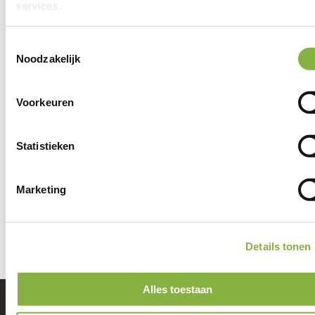
services.
Planbureau
0229-306060
Toestemmingsselectie
Noodzakelijk
Hiervoor mail je naar de zorgcoördinator
Voorkeuren
Vragen over mijn zorg
Statistieken
Mail
Marketing
Hoorn@tzorg.nl
Details tonen
Alles toestaan
Aangenaam