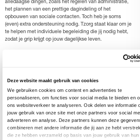
alledaagse dingen, zoals het regelen van administratie,
het plannen van een prettige dagindeling of het
opbouwen van sociale contacten. Toch heb je soms
(even) extra ondersteuning nodig. Tzorg staat klaar om je
te helpen met individuele begeleiding die jij nodig hebt,
zodat je grip krijgt op jouw dagelijkse leven.
Jouw regiokantoor
Wognum - Dick Ketlaan 3, 1687 CD Wognum
Deze website maakt gebruik van cookies
We gebruiken cookies om content en advertenties te
Open in Google Maps
personaliseren, om functies voor social media te bieden en 
ons websiteverkeer te analyseren. Ook delen we informatie 
Hiervoor bel je naar het planbureau
jouw gebruik van onze site met onze partners voor social me
adverteren en analyse. Deze partners kunnen deze gegeven
combineren met andere informatie die jij aan ze hebt verstrek
Zorgmoment wijzigen
die ze hebben verzameld op basis van jouw gebruik van hun