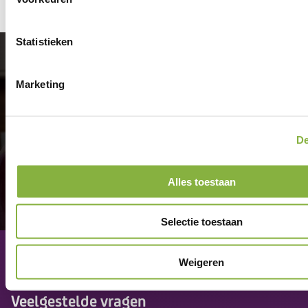
Statistieken
Aangenaam
thuis.
Marketing
De
Alles toestaan
Selectie toestaan
Contact
Weigeren
Veelgestelde vragen