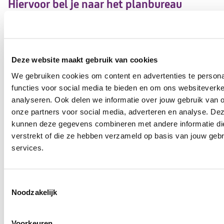
Hiervoor bel je naar het planbureau
Zorgmoment wijzigen
Deze website maakt gebruik van cookies
Planbureau
020-6602006
We gebruiken cookies om content en advertenties te persona
functies voor social media te bieden en om ons websiteverke
analyseren. Ook delen we informatie over jouw gebruik van 
Hiervoor mail je naar de zorgcoördinator
onze partners voor social media, adverteren en analyse. De
kunnen deze gegevens combineren met andere informatie die 
verstrekt of die ze hebben verzameld op basis van jouw geb
Vragen over mijn zorg
services.
Mail
Toestemmingsselectie
hoofddorp@tzorg.nl
Noodzakelijk
Voorkeuren