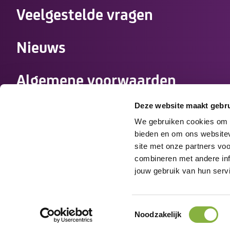
Veelgestelde vragen
Nieuws
Algemene voorwaarden
zorgovereenkomst
Deze website maakt gebru
We gebruiken cookies om c
Werken bij Tzorg
bieden en om ons websitev
site met onze partners vo
combineren met andere info
Medewerkers
jouw gebruik van hun serv
Disclaimer
Cookies
Privacy
Toestemmingsselectie
Noodzakelijk