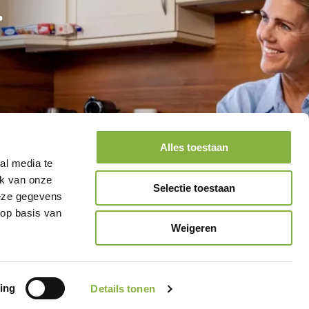
.
Alles toestaan
al media te
ik van onze
Selectie toestaan
deze gegevens
 op basis van
Weigeren
ing
Details tonen