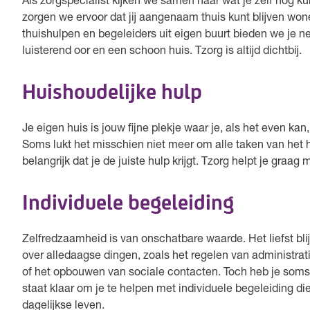
Als zorgspecialist kijken we samen naar wat je zelf nog 
zorgen we ervoor dat jij aangenaam thuis kunt blijven wo
thuishulpen en begeleiders uit eigen buurt bieden we je ne
luisterend oor en een schoon huis. Tzorg is altijd dichtbij.
Huishoudelijke hulp
Je eigen huis is jouw fijne plekje waar je, als het even ka
Soms lukt het misschien niet meer om alle taken van het h
belangrijk dat je de juiste hulp krijgt. Tzorg helpt je graag
Individuele begeleiding
Zelfredzaamheid is van onschatbare waarde. Het liefst blij
over alledaagse dingen, zoals het regelen van administrat
of het opbouwen van sociale contacten. Toch heb je soms 
staat klaar om je te helpen met individuele begeleiding die j
dagelijkse leven.