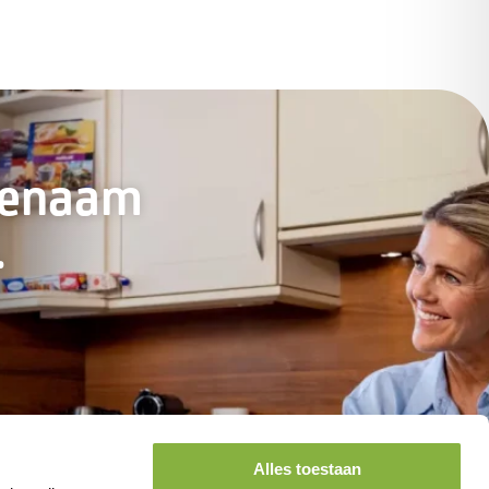
genaam
.
Alles toestaan