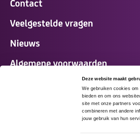
Contact
Veelgestelde vragen
Nieuws
Algemene voorwaarden
zorgovereenkomst
Deze website maakt gebru
We gebruiken cookies om c
Werken bij Tzorg
bieden en om ons websitev
site met onze partners vo
combineren met andere info
Medewerkers
jouw gebruik van hun serv
Disclaimer
Cookies
Privacy