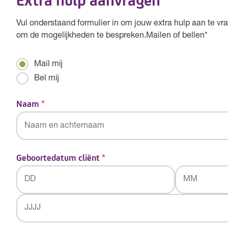
Vul onderstaand formulier in om jouw extra hulp aan te vra
om de mogelijkheden te bespreken.Mailen of bellen*
Mailen
Mail mij
of
Bel mij
bellen
*
Naam
*
Geboortedatum cliënt
*
Dag
Maand
Jaar