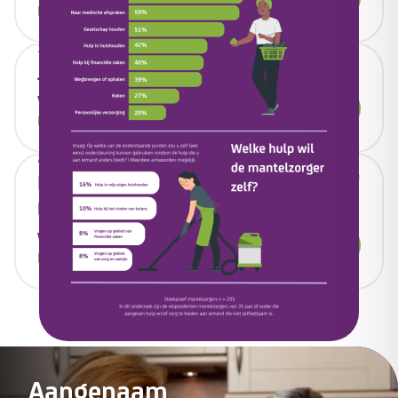
Lees artikel
3 december 2025
John van Hoof neemt afscheid
van Total Care
Lees artikel
21 oktober 2025
Documentaire 'Zichtbaar Onmisbaar'
biedt een ontroerend inkijkje in het
werk van thuishulpen
Lees artikel
Aangenaam