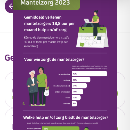
Terug naar overzicht
Gerelateerd nieuws
15 januari 2026
Tzorg voor de vierde keer op rij Top
Employer
Lees artikel
15 december 2025
Total Care - Omzien door vooruit te
kijken