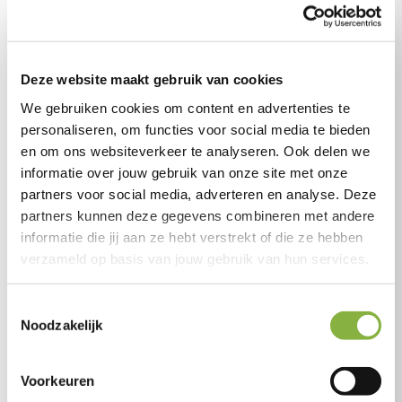
Veel mantelzorgers verlenen al
mantelzorg buiten hun familie
Deze website maakt gebruik van cookies
Mantelzorgers zorgen het vaakst voor hun (schoon)ouders
We gebruiken cookies om content en advertenties te
(40%). Drie op de tien mantelzorgers geven aan
personaliseren, om functies voor social media te bieden
mantelzorg te verlenen aan personen buiten hun familie,
en om ons websiteverkeer te analyseren. Ook delen we
zoals buren, vrienden en/of kennissen. De ondersteuning
informatie over jouw gebruik van onze site met onze
die door mantelzorgers wordt geboden is meestal in de
partners voor social media, adverteren en analyse. Deze
vorm van het doen boodschappen, meegaan naar
partners kunnen deze gegevens combineren met andere
medische afspraken en gezelschap houden. Op de vierde
informatie die jij aan ze hebt verstrekt of die ze hebben
plek komt hulp bieden in het huishouden. Zo geeft maar
verzameld op basis van jouw gebruik van hun services.
liefst 42% van de respondenten die mantelzorger zijn aan
iemand daarin te ondersteunen.
Toestemmingsselectie
Noodzakelijk
Welke hulp wil de mantelzorger
zelf?
Voorkeuren