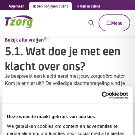
Algemeen
Ik ben nog geen cliënt
Ik ben al cliënt
Menu
Bekijk alle vragen
5.1. Wat doe je met een
klacht over ons?
Je bespreekt een klacht eerst met jouw zorgcoördinator.
Kom je er niet uit? De volledige klachtenregeling vind je
hier
of kun je opvragen bij jouw zorgcoördinator. Deze
klachtenregeling beschrijft de wijze waarop je een klacht
kunt indienen bij Tzorg en op welke wijze Tzorg omgaat
met jouw klacht. Het doel van de klachtenregeling is, om
Deze website maakt gebruik van cookies
op grond van ontvangen klachten, structurele
We gebruiken cookies om content en advertenties te
tekortkomingen in de dienstverlening en/of organisatie
personaliseren, om functies voor social media te bieden
signaleren en te verbeteren.