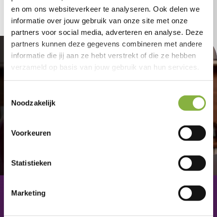
en om ons websiteverkeer te analyseren. Ook delen we
informatie over jouw gebruik van onze site met onze
partners voor social media, adverteren en analyse. Deze
partners kunnen deze gegevens combineren met andere
Aangenaam
informatie die jij aan ze hebt verstrekt of die ze hebben
verzameld op basis van jouw gebruik van hun services.
thuis.
Toestemmingsselectie
Noodzakelijk
Voorkeuren
Statistieken
Marketing
Contact