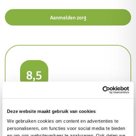
Aanmelden zorg
8,5
Vertrouwen in onze
thuishulp
Deze website maakt gebruik van cookies
We gebruiken cookies om content en advertenties te
Een betrokken hulp
personaliseren, om functies voor social media te bieden
en om ons websiteverkeer te analyseren. Ook delen we