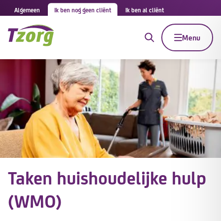
Algemeen
Ik ben nog geen cliënt
Ik ben al cliënt
Menu
Taken huishoudelijke hulp
(WMO)