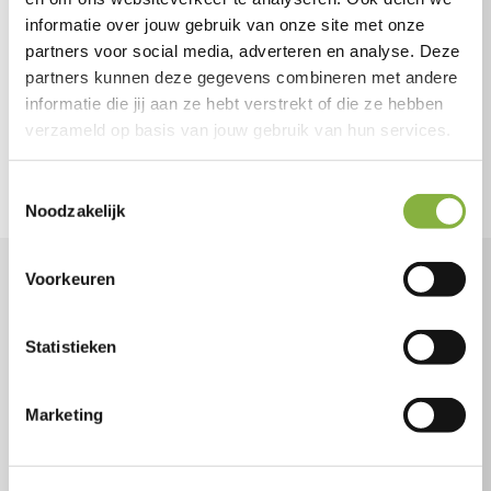
Wijkgericht: altijd dichtbij
informatie over jouw gebruik van onze site met onze
partners voor social media, adverteren en analyse. Deze
ISO 9001 gecertificeerd
partners kunnen deze gegevens combineren met andere
informatie die jij aan ze hebt verstrekt of die ze hebben
verzameld op basis van jouw gebruik van hun services.
Toestemmingsselectie
Noodzakelijk
Voorkeuren
Wil jij individuele begeleiding?
Dit zijn de stappen.
Statistieken
Kies de hulp die je nodig hebt
Marketing
Wil je graag individuele begeleiding? Maar weet