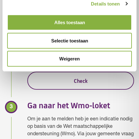
je nog niet welke hulp bij jou past?
Details tonen
Bekijk wat Tzorg voor jou kan doen
Alles toestaan
Bereken jouw Wmo-indicatie
Selectie toestaan
Kom er achter of je in aanmerking komt voor de
hulp die je wenst.
Weigeren
Check
Ga naar het Wmo-loket
Om je aan te melden heb je een indicatie nodig
op basis van de Wet maatschappelijke
ondersteuning (Wmo). Via jouw gemeente vraag