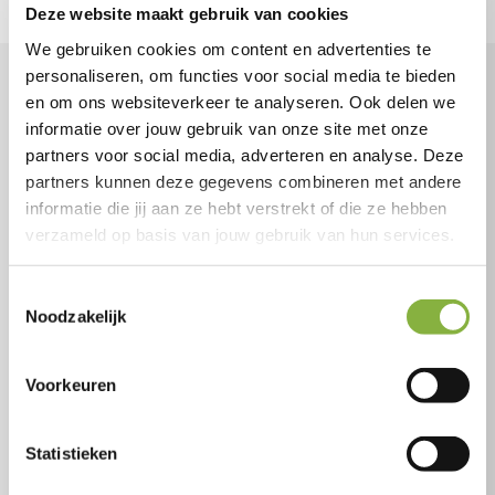
Deze website maakt gebruik van cookies
We gebruiken cookies om content en advertenties te
personaliseren, om functies voor social media te bieden
en om ons websiteverkeer te analyseren. Ook delen we
Wil jij individuele begeleiding?
informatie over jouw gebruik van onze site met onze
Dit zijn de stappen.
partners voor social media, adverteren en analyse. Deze
partners kunnen deze gegevens combineren met andere
informatie die jij aan ze hebt verstrekt of die ze hebben
Kies de hulp die je nodig hebt
verzameld op basis van jouw gebruik van hun services.
Wil je graag individuele begeleiding? Maar weet
je nog niet welke hulp bij jou past?
Toestemmingsselectie
Noodzakelijk
Bekijk wat Tzorg voor jou kan doen
Voorkeuren
Bereken jouw Wmo-indicatie
Statistieken
Kom er achter of je in aanmerking komt voor de
hulp die je wenst.