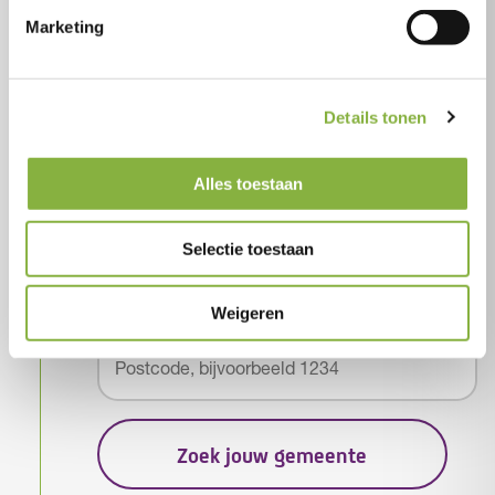
Marketing
Check
Details tonen
Ga naar het Wmo-loket
Alles toestaan
Om je aan te melden heb je een indicatie nodig
op basis van de Wet maatschappelijke
Selectie toestaan
ondersteuning (Wmo). Via jouw gemeente vraag
je de gewenste hulp aan bij het Wmo-loket.
Weigeren
Zoek jouw gemeente