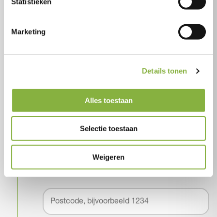
Statistieken
Bereken jouw Wmo-indicatie
Kom er achter of je in aanmerking komt voor de
Marketing
hulp die je wenst.
Details tonen
Check
Alles toestaan
Ga naar het Wmo-loket
Selectie toestaan
Om je aan te melden heb je een indicatie nodig
op basis van de Wet maatschappelijke
ondersteuning (Wmo). Via jouw gemeente vraag
Weigeren
je de gewenste hulp aan bij het Wmo-loket.