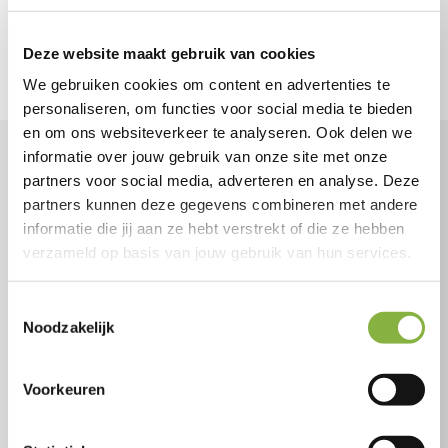
Deze website maakt gebruik van cookies
We gebruiken cookies om content en advertenties te
personaliseren, om functies voor social media te bieden
en om ons websiteverkeer te analyseren. Ook delen we
informatie over jouw gebruik van onze site met onze
Wil jij individuele begeleiding?
partners voor social media, adverteren en analyse. Deze
partners kunnen deze gegevens combineren met andere
Dit zijn de stappen.
informatie die jij aan ze hebt verstrekt of die ze hebben
verzameld op basis van jouw gebruik van hun services.
Kies de hulp die je nodig hebt
Toestemmingsselectie
Wil je graag individuele begeleiding? Maar weet
Noodzakelijk
je nog niet welke hulp bij jou past?
Voorkeuren
Bekijk wat Tzorg voor jou kan doen