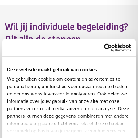
Wil jij individuele begeleiding?
Dit zijn de stappen.
Kies de hulp die je nodig hebt
Wil je graag individuele begeleiding? Maar weet
Deze website maakt gebruik van cookies
je nog niet welke hulp bij jou past?
We gebruiken cookies om content en advertenties te
personaliseren, om functies voor social media te bieden
Bekijk wat Tzorg voor jou kan doen
en om ons websiteverkeer te analyseren. Ook delen we
informatie over jouw gebruik van onze site met onze
Bereken jouw Wmo-indicatie
partners voor social media, adverteren en analyse. Deze
partners kunnen deze gegevens combineren met andere
informatie die jij aan ze hebt verstrekt of die ze hebben
Kom er achter of je in aanmerking komt voor de
verzameld op basis van jouw gebruik van hun services.
hulp die je wenst.