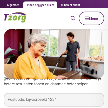
Algemeen
Ik ben nog geen cliënt
Ik ben al cliënt
Menu
Tzorg in Zevenaar
Vul je postcode in om betere resultaten te
zien
Je zoekt naar Tzorg in gemeente Zevenaar maar hebt nog
geen postcode ingevuld. Als je deze invult, kunnen we je
betere resultaten tonen en daarmee beter helpen.