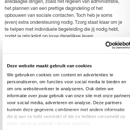
alledaagse dingen, zoals het regelen van administratie,
het plannen van een prettige dagindeling of het
opbouwen van sociale contacten. Toch heb je soms
(even) extra ondersteuning nodig. Tzorg staat klaar om je
te helpen met individuele begeleiding die jij nodig hebt,
zodat je grip krijgt op jouw dagelijkse leven.
Wmo aanvragen in Zevenaar
Deze website maakt gebruik van cookies
Als zorgspecialist kijken we samen naar wat je zelf nog
We gebruiken cookies om content en advertenties te
kunt en waar we bij kunnen helpen. Samen zorgen we
personaliseren, om functies voor social media te bieden en
ervoor dat jij aangenaam thuis kunt blijven wonen. Met
om ons websiteverkeer te analyseren. Ook delen we
vakkundige en betrokken thuishulpen en begeleiders uit
informatie over jouw gebruik van onze site met onze partner
Zevenaar bieden we je net dat beetje meer. Een gezellig
voor social media, adverteren en analyse. Deze partners
praatje, een luisterend oor en een opgeruimd huis. Tzorg
kunnen deze gegevens combineren met andere informatie
is altijd dichtbij.
die jij aan ze hebt verstrekt of die ze hebben verzameld op
basis van jouw gebruik van hun services.