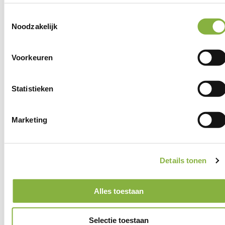
Toestemmingsselectie
Noodzakelijk
8,5
Voorkeuren
Statistieken
Vertrouwen in onze
thuishulp
Marketing
Een betrokken hulp
Wijkgericht: altijd dichtbij
Details tonen
ISO 9001 gecertificeerd
Alles toestaan
Selectie toestaan