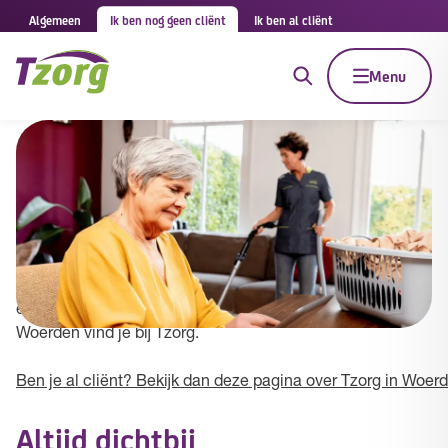
Algemeen
Ik ben nog geen cliënt
Ik ben al cliënt
Menu
Tzorg in Woerden
Tzorg biedt huishoudelijke hulp door heel Nederland. Ook
in jouw gemeente. Wij helpen met persoonlijke aandacht,
werken vanuit jouw buurt en met vakkundige thuishulpen
en begeleiders. De beste hulp bij het huishouden in
Woerden vind je bij Tzorg.
Ben je al cliënt? Bekijk dan deze pagina over Tzorg in Woer
Altijd dichtbij