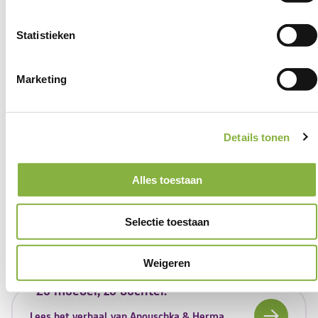
thuishulp
Statistieken
Een betrokken hulp
Wijkgericht: altijd dichtbij
Marketing
ISO 9001 gecertificeerd
Details tonen
Onze verhalen
Alles toestaan
"Ik ben hartstikke trots als iemand een
klein stapje zet"
Selectie toestaan
Lees verhaal
Weigeren
"Zo moeder, zo dochter."
Lees het verhaal van Anouschka & Herma