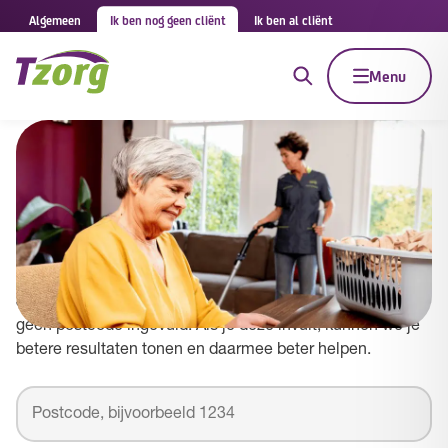
Algemeen
Ik ben nog geen cliënt
Ik ben al cliënt
Menu
Tzorg in Waalre
Vul je postcode in om betere resultaten te
zien
Je zoekt naar Tzorg in gemeente Waalre maar hebt nog
geen postcode ingevuld. Als je deze invult, kunnen we je
betere resultaten tonen en daarmee beter helpen.