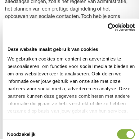
alledaagse dingen, zoals het regelen van administratie,
het plannen van een prettige dagindeling of het
opbouwen van sociale contacten. Toch heb je soms
(even) extra ondersteuning nodig. Tzorg staat klaar om je
te helpen met individuele begeleiding die jij nodig hebt,
zodat je grip krijgt op jouw dagelijkse leven.
Deze website maakt gebruik van cookies
Wmo aanvragen in Waalre
We gebruiken cookies om content en advertenties te
personaliseren, om functies voor social media te bieden en
om ons websiteverkeer te analyseren. Ook delen we
Als zorgspecialist kijken we samen naar wat je zelf nog
informatie over jouw gebruik van onze site met onze
kunt en waar we bij kunnen helpen. Samen zorgen we
partners voor social media, adverteren en analyse. Deze
ervoor dat jij aangenaam thuis kunt blijven wonen. Met
partners kunnen deze gegevens combineren met andere
vakkundige en betrokken thuishulpen en begeleiders uit
informatie die jij aan ze hebt verstrekt of die ze hebben
Waalre bieden we je net dat beetje meer. Een gezellig
verzameld op basis van jouw gebruik van hun services.
praatje, een luisterend oor en een opgeruimd huis. Tzorg
is altijd dichtbij.
Toestemmingsselectie
Noodzakelijk