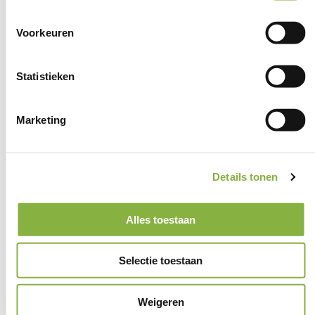
Voorkeuren
8,5
Statistieken
Marketing
Vertrouwen in onze
thuishulp
Details tonen
Een betrokken hulp
Alles toestaan
Wijkgericht: altijd dichtbij
ISO 9001 gecertificeerd
Selectie toestaan
Weigeren