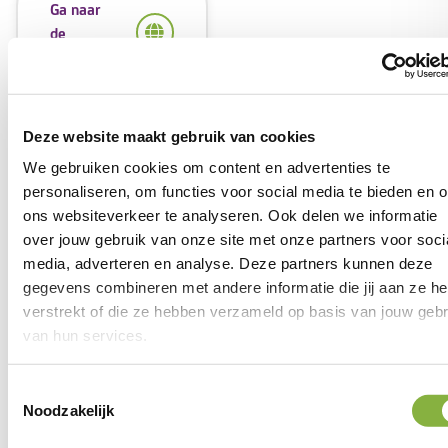
Ga naar
de
website
Deze website maakt gebruik van cookies
We gebruiken cookies om content en advertenties te
personaliseren, om functies voor social media te bieden en 
ons websiteverkeer te analyseren. Ook delen we informatie
8,5
over jouw gebruik van onze site met onze partners voor soci
media, adverteren en analyse. Deze partners kunnen deze
gegevens combineren met andere informatie die jij aan ze he
verstrekt of die ze hebben verzameld op basis van jouw gebr
Vertrouwen in onze
van hun services.
thuishulp
Toestemmingsselectie
Noodzakelijk
Een betrokken hulp