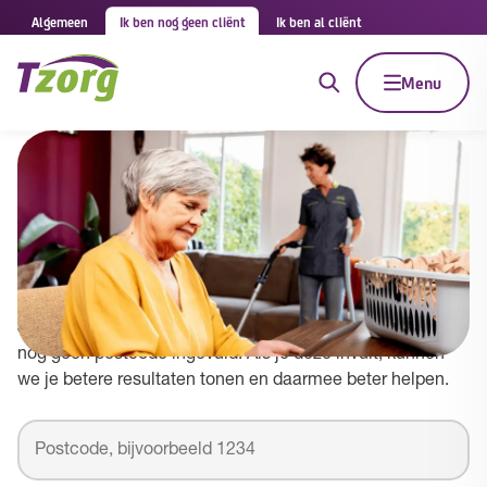
Algemeen
Ik ben nog geen cliënt
Ik ben al cliënt
Menu
Tzorg in Stede Broec
Vul je postcode in om betere resultaten te
zien
Je zoekt naar Tzorg in gemeente Stede Broec maar hebt
nog geen postcode ingevuld. Als je deze invult, kunnen
we je betere resultaten tonen en daarmee beter helpen.