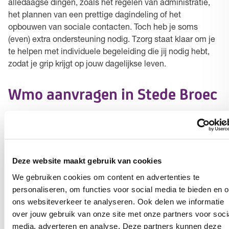
alledaagse dingen, zoals het regelen van administratie,
het plannen van een prettige dagindeling of het
opbouwen van sociale contacten. Toch heb je soms
(even) extra ondersteuning nodig. Tzorg staat klaar om je
te helpen met individuele begeleiding die jij nodig hebt,
zodat je grip krijgt op jouw dagelijkse leven.
Wmo aanvragen in Stede Broec
Als zorgspecialist kijken we samen naar wat je zelf nog
kunt en waar we bij kunnen helpen. Samen zorgen we
ervoor dat jij aangenaam thuis kunt blijven wonen. Met
vakkundige en betrokken thuishulpen en begeleiders uit
Deze website maakt gebruik van cookies
Stede Broec bieden we je net dat beetje meer. Een
We gebruiken cookies om content en advertenties te
gezellig praatje, een luisterend oor en een opgeruimd
personaliseren, om functies voor social media te bieden en 
huis. Tzorg is altijd dichtbij.
ons websiteverkeer te analyseren. Ook delen we informatie
over jouw gebruik van onze site met onze partners voor soci
media, adverteren en analyse. Deze partners kunnen deze