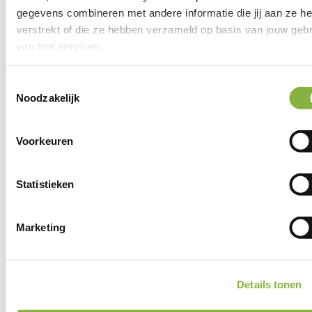
gegevens combineren met andere informatie die jij aan ze he
verstrekt of die ze hebben verzameld op basis van jouw gebr
van hun services.
8,5
Toestemmingsselectie
Noodzakelijk
Vertrouwen in onze
Voorkeuren
thuishulp
Statistieken
Een betrokken hulp
Wijkgericht: altijd dichtbij
Marketing
ISO 9001 gecertificeerd
Details tonen