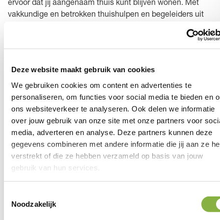
ervoor dat jij aangenaam thuis kunt blijven wonen. Met
vakkundige en betrokken thuishulpen en begeleiders uit
Lingewaard bieden we je net dat beetje meer. Een
gezellig praatje, een luisterend oor en een opgeruimd
huis. Tzorg is altijd dichtbij.
Deze website maakt gebruik van cookies
We gebruiken cookies om content en advertenties te
personaliseren, om functies voor social media te bieden en 
ons websiteverkeer te analyseren. Ook delen we informatie
over jouw gebruik van onze site met onze partners voor soci
8,5
media, adverteren en analyse. Deze partners kunnen deze
gegevens combineren met andere informatie die jij aan ze he
verstrekt of die ze hebben verzameld op basis van jouw
gebruik van hun services.
Vertrouwen in onze
thuishulp
Toestemmingsselectie
Noodzakelijk
Een betrokken hulp