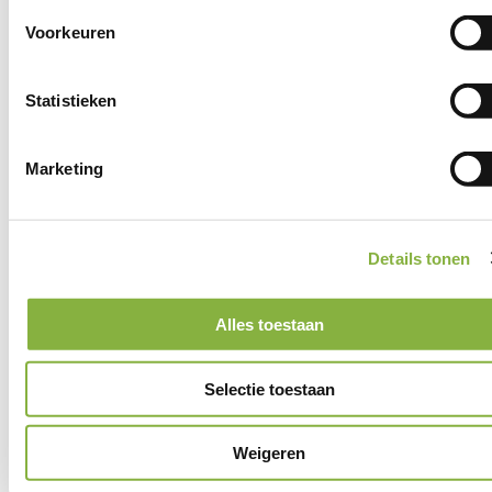
Voorkeuren
Wijkgericht: altijd dichtbij
ISO 9001 gecertificeerd
Statistieken
Marketing
Onze verhalen
"Ik ben hartstikke trots als iemand een
Details tonen
klein stapje zet"
Lees verhaal
Alles toestaan
"Zo moeder, zo dochter."
Selectie toestaan
Lees het verhaal van Anouschka & Herma
Weigeren
“Thuishulp Ina is zoveel meer, ze ziet ook