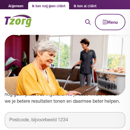
Algemeen
Ik ben nog geen cliënt
Ik ben al cliënt
Menu
Tzorg in Lingewaard
Vul je postcode in om betere resultaten te
zien
Je zoekt naar Tzorg in gemeente Lingewaard maar hebt
nog geen postcode ingevuld. Als je deze invult, kunnen
we je betere resultaten tonen en daarmee beter helpen.