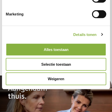
Marketing
Details tonen
0 van 600 max. aantal karakters
Alles toestaan
Dien mijn vraag in
Selectie toestaan
Weigeren
Aangenaam
thuis.